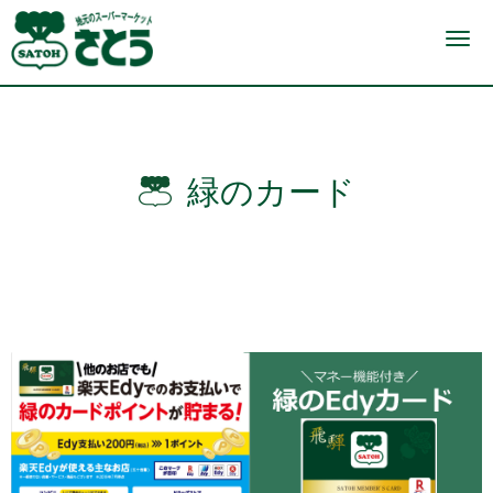
N
a
v
i
g
a
t
i
o
緑のカード
n