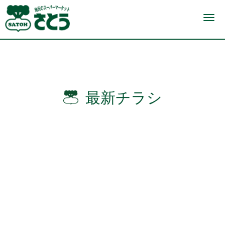
N
a
v
i
g
a
t
i
o
n
最新チラシ