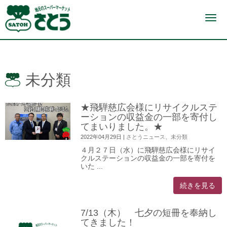
N
a
v
i
g
a
t
i
未分類
o
n
★飛騨慈広会様にリサイクルステ
ーションの収益金の一部を寄付し
てまいりました。★
2022年04月29日
|
さとうニュース
、
未分類
４月２７日（水）に飛騨慈広会様にリサイ
クルステーションの収益金の一部を寄付を
いた ...
続きを見る
7/13（木） 七夕の短冊を奉納し
てきました！