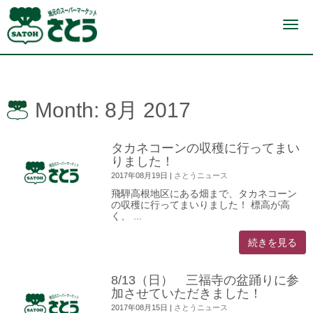
N
a
v
i
g
a
t
i
Month:
8月 2017
o
n
タカネコーンの収穫に行ってまい
りました！
2017年08月19日
|
さとうニュース
飛騨高根地区にある畑まで、タカネコーン
の収穫に行ってまいりました！ 標高が高
く、 ...
続きを見る
8/13（日） 三福寺の盆踊りに参
加させていただきました！
2017年08月15日
|
さとうニュース