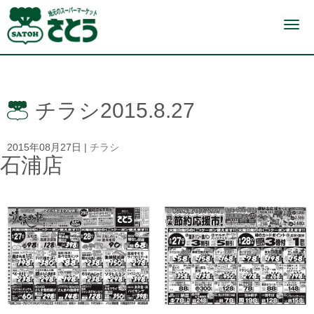
N
a
v
i
g
a
t
i
チラシ2015.8.27
o
n
2015年08月27日
|
チラシ
石浦店