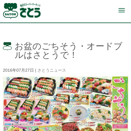
N
a
v
i
g
a
t
i
お盆のごちそう・オードブ
o
n
ルはさとうで！
2016年07月27日
|
さとうニュース