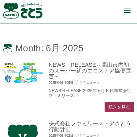
N
a
v
i
g
a
t
i
Month:
6月 2025
o
n
NEWS RELEASE～高山市内初
のスーパー初のエコストア協働宣
言～
2025年06月05日
|
さとうニュース
NEWS RELEASE 2025年 6月 5 日株式会社
ファミリース ...
続きを見る
株式会社ファミリーストアさとう
行動計画
2025年06月02日
|
さとうニュース