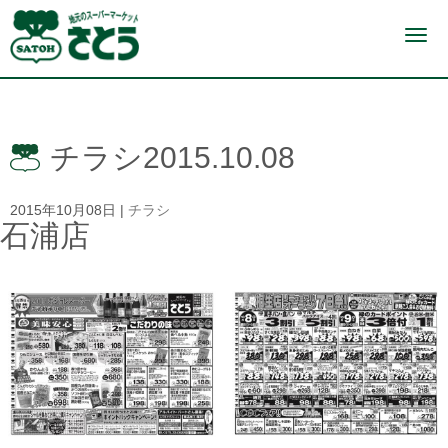
N
a
v
i
g
a
t
i
チラシ2015.10.08
o
n
2015年10月08日
|
チラシ
石浦店