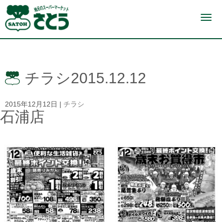
N
a
v
i
g
a
t
i
チラシ2015.12.12
o
n
2015年12月12日
|
チラシ
石浦店