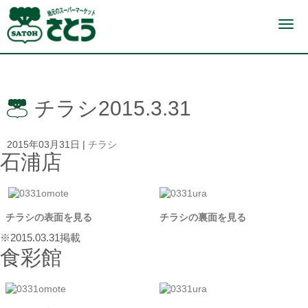
N
a
v
i
g
a
t
i
チラシ2015.3.31
o
n
2015年03月31日
|
チラシ
石浦店
チラシの表面を見る
チラシの裏面を見る
※2015.03.31掲載
食彩館