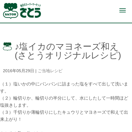
N
a
v
i
g
a
t
i
♪塩イカのマヨネーズ和え
o
n
(さとうオリジナルレシピ)
2016年05月29日
|
ご当地レシピ
（１）塩いかの中にパンパンに詰まった塩をすべて出して洗いま
す。
（２）輪切りか、輪切りの半分にして、水にしたして一時間ほど
塩抜きします。
（３）千切りか薄輪切りにしたキュウリとマヨネーズで和えて出
来上がり！