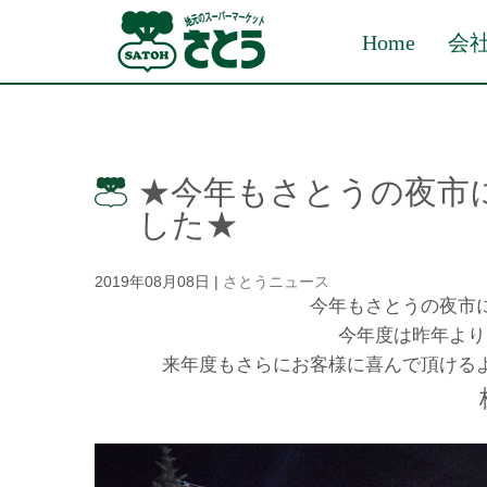
Home
会
★今年もさとうの夜市
した★
2019年08月08日
|
さとうニュース
今年もさとうの夜市
今年度は昨年より
来年度もさらにお客様に喜んで頂ける
株式会社ファミリ